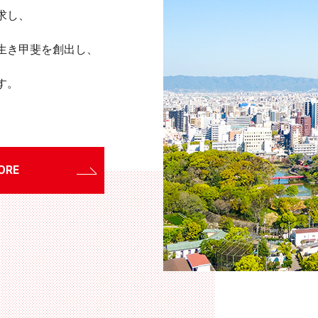
求し、
生き甲斐を創出し、
す。
ORE